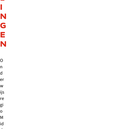
I
N
G
E
N
O
n
d
er
w
ijs
re
gi
o
M
id