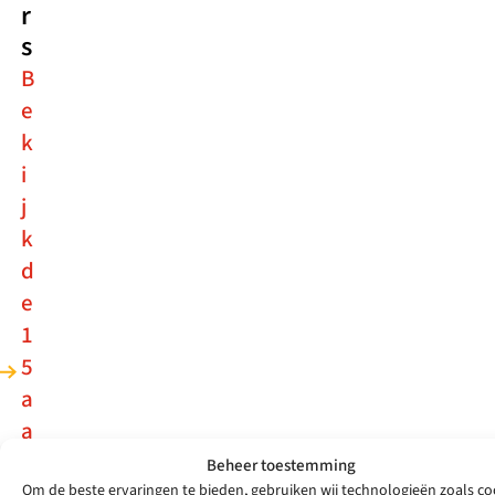
r
s
B
e
k
i
j
k
d
e
1
5
a
a
n
Beheer toestemming
g
Om de beste ervaringen te bieden, gebruiken wij technologieën zoals co