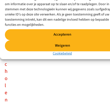
om informatie over je apparaat op te slaan en/of te raadplegen. Door in
e
stemmen met deze technologieën kunnen wij gegevens zoals surfgedrag
s
unieke ID's op deze site verwerken. Als je geen toestemming geeft of uw
toestemming intrekt, kan dit een nadelige invloed hebben op bepaalde
l
functies en mogelijkheden.
o
t
Accepteren
e
Weigeren
n
Cookiebeleid
s
c
h
o
l
e
n