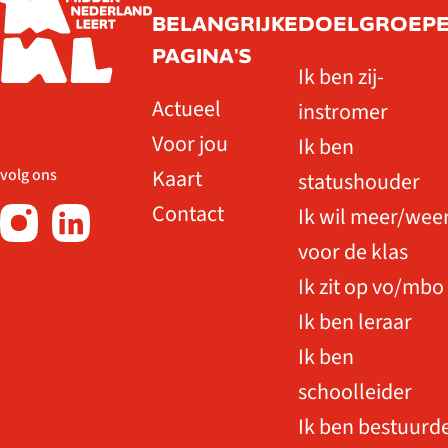
BELANGRIJKE
DOELGROEP
PAGINA'S
Ik ben zij-
Actueel
instromer
Voor jou
Ik ben
Kaart
volg ons
statushouder
Contact
Ik wil meer/wee
voor de klas
Ik zit op vo/mbo
Ik ben leraar
Ik ben
schoolleider
Ik ben bestuurd