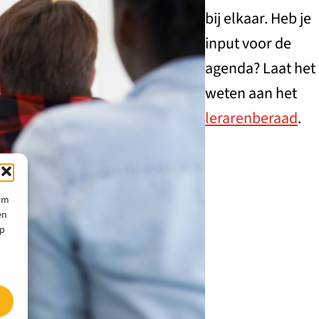
bij elkaar. Heb je
input voor de
agenda? Laat het
weten aan het
lerarenberaad
.
 om
en
op