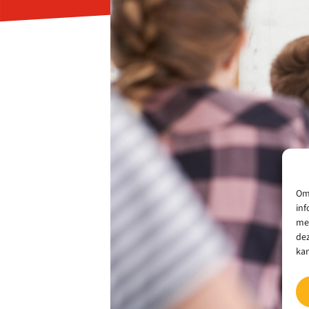
Om 
inf
met
dez
kan