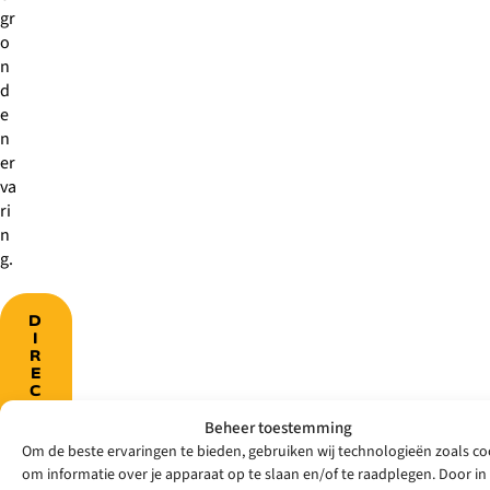
gr
o
n
d
e
n
er
va
ri
n
g.
D
I
R
E
C
T
Beheer toestemming
E
E
Om de beste ervaringen te bieden, gebruiken wij technologieën zoals co
N
om informatie over je apparaat op te slaan en/of te raadplegen. Door in
P