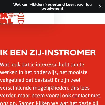
Doorgaan naar inhoud
VOOR JOU
Wat kan Midden Nederland Leert voor jou
betekenen?
ALLE LOCATIES
WAT WE DOEN
OVER ONS
ACTUEEL
CONTACT
IK BEN ZIJ-INSTROMER
Wat leuk dat je interesse hebt om te
werken in het onderwijs, het mooiste
vakgebied dat bestaat! Er zijn veel
verschillende mogelijkheden, dus lees
verder, maar neem vooral ook contact met
ons op. Samen kijken we wat het beste bij