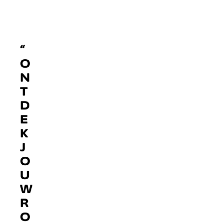
“
O
N
T
D
E
K
J
O
U
W
R
O