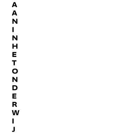
A
A
N
I
N
H
E
T
O
N
D
E
R
W
I
J