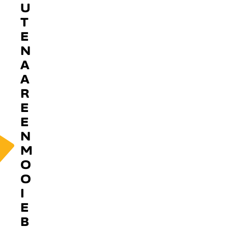
U
T
E
N
A
A
R
E
E
N
M
O
O
I
E
B