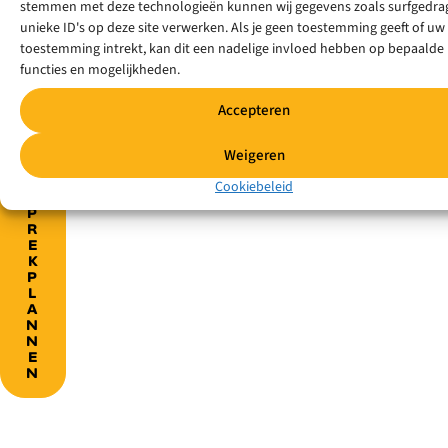
stemmen met deze technologieën kunnen wij gegevens zoals surfgedrag
E
R
unieke ID's op deze site verwerken. Als je geen toestemming geeft of uw
S
toestemming intrekt, kan dit een nadelige invloed hebben op bepaalde
O
functies en mogelijkheden.
O
N
L
Accepteren
I
J
K
Weigeren
G
E
Cookiebeleid
S
P
R
E
K
P
L
A
N
N
E
N