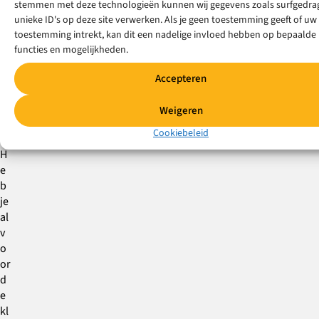
stemmen met deze technologieën kunnen wij gegevens zoals surfgedrag
E
unieke ID's op deze site verwerken. Als je geen toestemming geeft of uw
toestemming intrekt, kan dit een nadelige invloed hebben op bepaalde
K
functies en mogelijkheden.
L
Accepteren
A
S
Weigeren
Cookiebeleid
H
e
b
je
al
v
o
or
d
e
kl