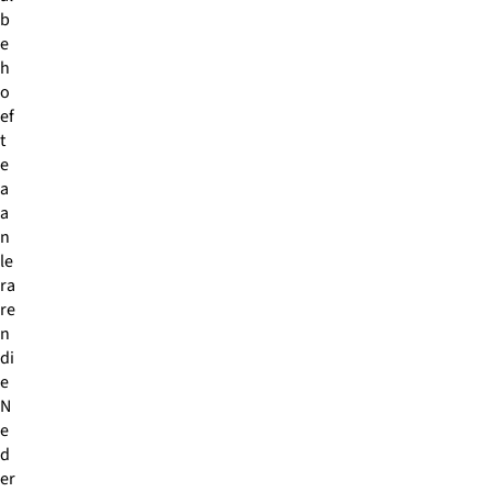
b
e
h
o
ef
t
e
a
a
n
le
ra
re
n
di
e
N
e
d
er