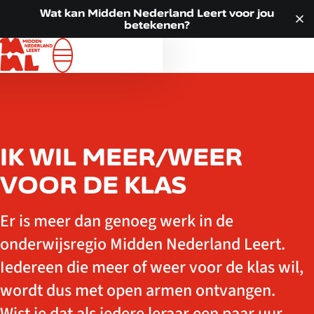
Doorgaan naar inhoud
VOOR JOU
Wat kan Midden Nederland Leert voor jou
betekenen?
ALLE LOCATIES
WAT WE DOEN
OVER ONS
ACTUEEL
CONTACT
IK WIL MEER/WEER
VOOR DE KLAS
Er is meer dan genoeg werk in de
onderwijsregio Midden Nederland Leert.
Iedereen die meer of weer voor de klas wil,
wordt dus met open armen ontvangen.
Wist je dat als iedere leraar een paar uur