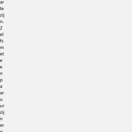
ar
te
zij
n.
Z
el
fs
m
et
e
e
n
p
a
ar
u
ur
zij
n
er
g