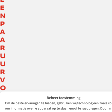
E
N
P
A
A
R
U
U
R
V
O
O
Beheer toestemming
R
Om de beste ervaringen te bieden, gebruiken wij technologieën zoals co
om informatie over je apparaat op te slaan en/of te raadplegen. Door in
D