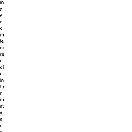
in
g
e
n
o
m
le
ra
re
n
di
e
In
fo
r
m
at
ic
a
e