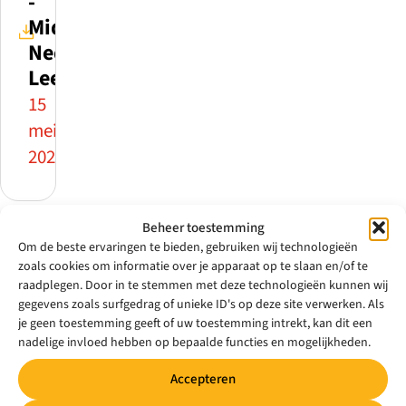
-
Midden
Nederland
Leert
15
mei
2026
Beheer toestemming
Om de beste ervaringen te bieden, gebruiken wij technologieën
PDF
zoals cookies om informatie over je apparaat op te slaan en/of te
Nieuwsbrief
raadplegen. Door in te stemmen met deze technologieën kunnen wij
gegevens zoals surfgedrag of unieke ID's op deze site verwerken. Als
Midden
je geen toestemming geeft of uw toestemming intrekt, kan dit een
Nederland
nadelige invloed hebben op bepaalde functies en mogelijkheden.
Leert
Accepteren
-