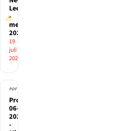
Nederland
Leert
-
mei
2026
19
juli
2026
PDF
Profielkrant
06-
2026
-