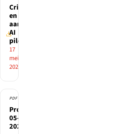
Criteria
en
aanvraagformulier
AI
pilots
17
mei
2026
PDF
Profielkrant
05-
2026