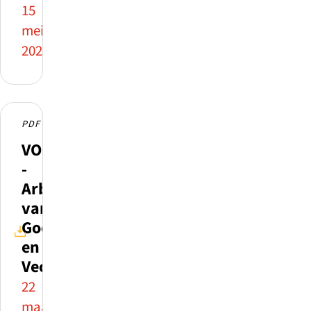
15
mei
2026
PDF
VOION
-
Arbeidsmarktcijfers
van
Gooi
en
Vechtstreek
22
maart