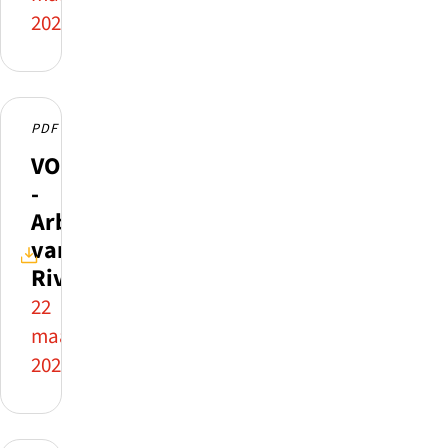
2026
PDF
VOION
-
Arbeidsmarktcijfers
van
Rivierenland
22
maart
2026