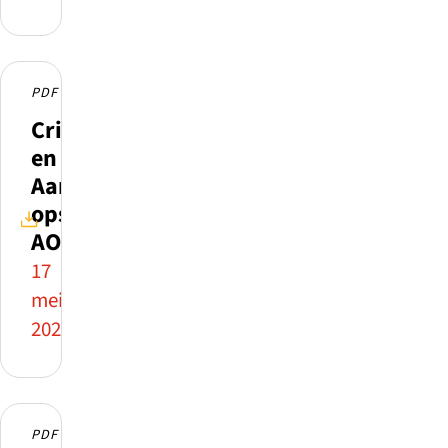
PDF
Criteria
en
Aanvraagformulier
opschalen
AO
17
mei
2026
PDF