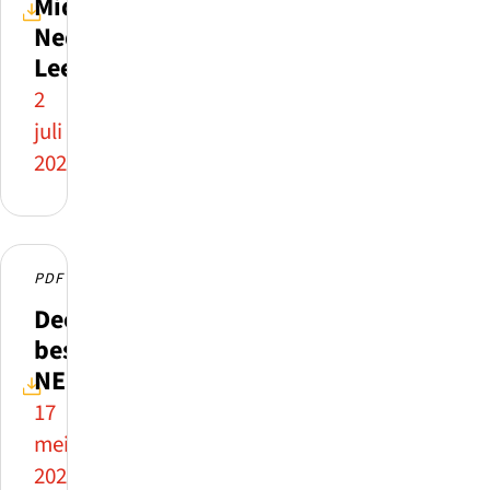
Midden
Nederland
Leert
2
juli
2026
PDF
Deelnemende
besturen
NEON
17
mei
2026