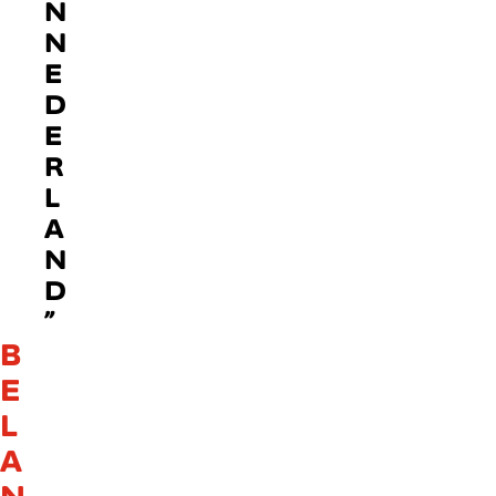
N
N
E
D
E
R
L
A
N
D
”
B
E
L
A