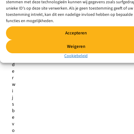
stemmen met deze technologieën kunnen wij gegevens zoals surfgedrag
r
unieke ID's op deze site verwerken. Als je geen toestemming geeft of uw
o
toestemming intrekt, kan dit een nadelige invloed hebben op bepaalde
f
functies en mogelijkheden.
j
o
Accepteren
u
w
Weigeren
o
Cookiebeleid
n
d
e
r
w
i
j
s
b
e
v
o