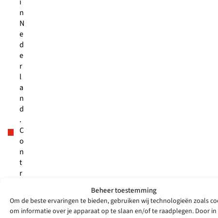
i
n
N
e
d
e
r
l
a
n
d
.
C
o
n
t
r
o
Beheer toestemming
l
Om de beste ervaringen te bieden, gebruiken wij technologieën zoals co
e
om informatie over je apparaat op te slaan en/of te raadplegen. Door in
e