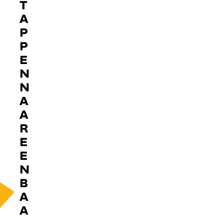
T
A
P
P
E
N
N
A
A
R
E
E
N
B
A
A