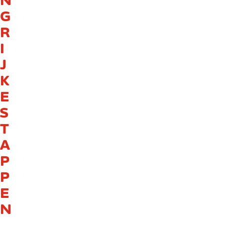
N
G
R
I
J
K
E
S
T
A
P
P
E
N