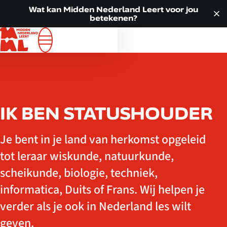
Doorgaan naar inhoud
VOOR JOU
Wat kan Midden Nederland Leert voor jou
betekenen?
ALLE LOCATIES
WAT WE DOEN
OVER ONS
ACTUEEL
CONTACT
IK BEN STATUSHOUDER
Je bent in je land van herkomst opgeleid
tot leraar wiskunde, natuurkunde,
scheikunde, biologie, techniek,
informatica, Duits of Frans. Wij helpen je
verder als je ook in Nederland les wilt
geven.