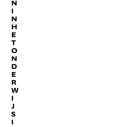
N
I
N
H
E
T
O
N
D
E
R
W
I
J
S
I