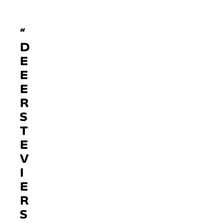
“
D
E
E
E
R
S
T
E
V
I
E
R
S