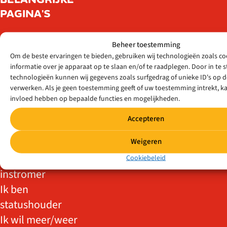
PAGINA'S
Actueel
Beheer toestemming
Voor jou
Om de beste ervaringen te bieden, gebruiken wij technologieën zoals c
Kaart
informatie over je apparaat op te slaan en/of te raadplegen. Door in t
technologieën kunnen wij gegevens zoals surfgedrag of unieke ID's op d
Contact
verwerken. Als je geen toestemming geeft of uw toestemming intrekt, ka
invloed hebben op bepaalde functies en mogelijkheden.
Accepteren
DOELGROEPEN
Weigeren
Ik ben zij-
Cookiebeleid
instromer
Ik ben
statushouder
Ik wil meer/weer