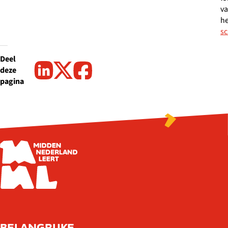
v
he
sc
Deel
deze
pagina
BELANGRIJKE