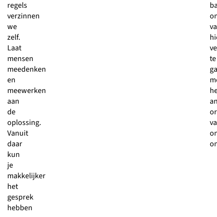
regels
ba
verzinnen
o
we
v
zelf.
hi
Laat
ve
mensen
te
meedenken
g
en
m
meewerken
he
aan
a
de
or
oplossing.
v
Vanuit
o
daar
on
kun
je
makkelijker
het
gesprek
hebben