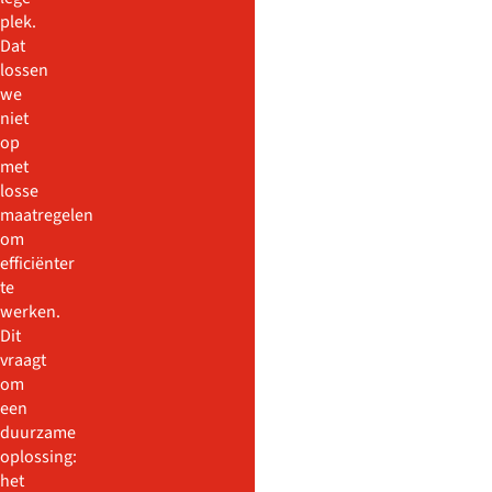
plek.
Dat
lossen
we
niet
Deel
op
deze
met
pagina
losse
maatregelen
om
efficiënter
te
werken.
Dit
vraagt
om
een
duurzame
oplossing:
het