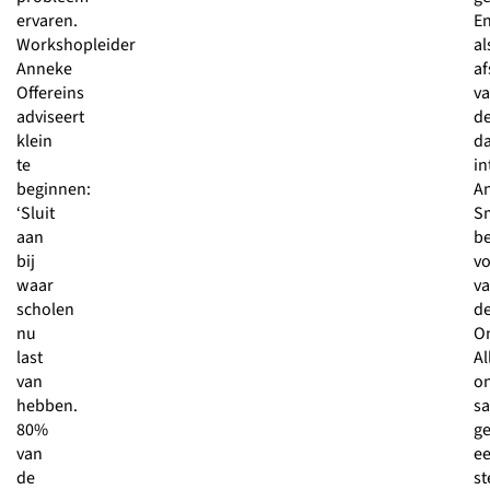
ervaren.
E
Workshopleider
al
Anneke
af
Offereins
v
adviseert
d
klein
d
te
in
beginnen:
A
‘Sluit
S
aan
b
bij
vo
waar
v
scholen
d
nu
On
last
Al
van
o
hebben.
s
80%
g
van
e
de
st