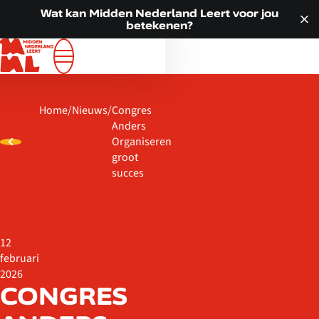
Doorgaan naar inhoud
VOOR JOU
Wat kan Midden Nederland Leert voor jou
betekenen?
ALLE LOCATIES
WAT WE DOEN
OVER ONS
Home
/
Nieuws
/
Congres
ACTUEEL
Anders
CONTACT
Organiseren
groot
succes
12
februari
2026
CONGRES