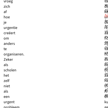
vroeg
v
w
zich
d
zi
af
ke
hi
hoe
ui
te
je
d
te
urgentie
re
vi
creëert
a
ev
om
h
e
anders
zij
ov
te
va
v
organiseren.
h
w
Zeker
ex
er
als
e
al
scholen
bi
in
het
a
o
zelf
he
re
niet
t
al
als
A
ge
een
O
urgent
k
probleem
ge