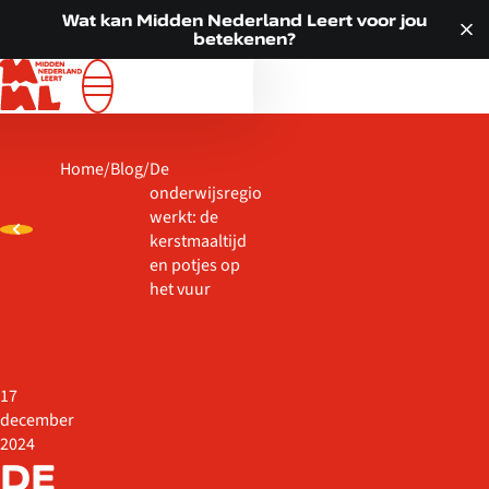
Doorgaan naar inhoud
VOOR JOU
Wat kan Midden Nederland Leert voor jou
betekenen?
ALLE LOCATIES
WAT WE DOEN
OVER ONS
Home
/
Blog
/
De
ACTUEEL
onderwijsregio
CONTACT
werkt: de
kerstmaaltijd
en potjes op
het vuur
17
december
2024
DE