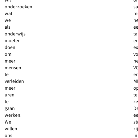
wil
o
onderzoeken
s
wat
m
we
h
als
e
onderwijs
ta
moeten
e
doen
ex
om
v
meer
he
mensen
V
te
e
verleiden
M
meer
o
uren
te
te
ze
gaan
D
werken.
ee
We
s
willen
zi
ons
in