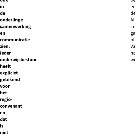
ook
b
in
e
de
d
onderlinge
A
samenwerking
L
en
g
communicatie
p
zien.
V
Ieder
ha
onderwijsbestuur
w
heeft
expliciet
getekend
voor
het
regio-
convenant
en
dat
is
niet