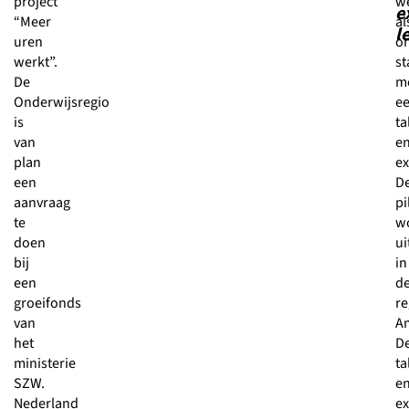
project
w
e
“Meer
al
l
uren
on
werkt”.
st
De
m
Onderwijsregio
e
is
ta
van
e
plan
ex
een
D
aanvraag
pi
te
w
doen
ui
bij
in
een
d
groeifonds
re
van
Am
het
D
ministerie
ta
SZW.
e
Nederland
ex