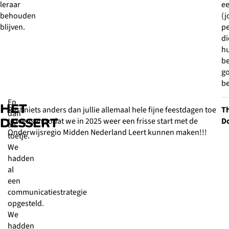
leraar
e
behouden
(j
blijven.
p
di
h
be
g
be
En
HET
Rest niets anders dan jullie allemaal hele fijne feestdagen toe
T
dan
te wensen zodat we in 2025 weer een frisse start met de
D
DESSERT
als
Onderwijsregio Midden Nederland Leert kunnen maken!!!
toetje.
We
hadden
al
een
communicatiestrategie
opgesteld.
We
hadden