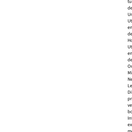
tu
d
Un
Ut
e
d
H
Ut
e
d
On
M
N
Le
Di
pr
ve
b
In
e
m