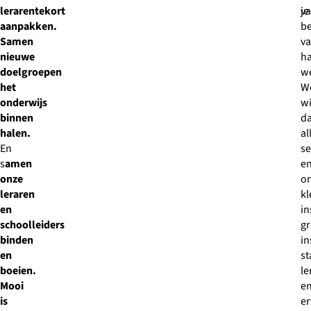
lerarentekort
va
je
aanpakken.
b
Samen
v
nieuwe
ha
doelgroepen
w
het
W
onderwijs
wi
binnen
da
halen.
al
En
se
s
amen
e
onze
on
leraren
kl
en
in
schoolleiders
gr
binden
in
en
st
boeien.
le
Mooi
e
is
er