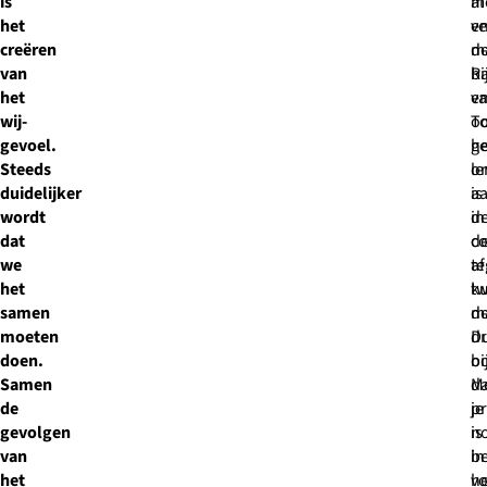
is
m
al
het
e
ve
creëren
d
m
van
R
b
het
v
e
wij-
To
o
gevoel.
g
he
Steeds
o
le
duidelijker
a
is
wordt
d
in
dat
co
d
we
te
a
het
k
t
samen
d
m
moeten
D
dr
doen.
o
bi
Samen
da
M
de
p
je
gevolgen
is
n
van
in
be
het
vo
h