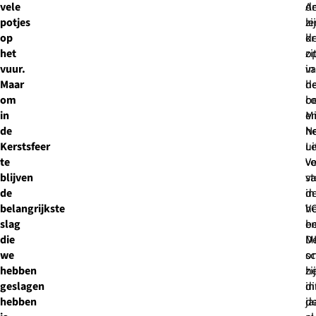
vele
Am
d
potjes
zi
le
op
d
kr
het
op
zi
vuur.
v
in
Maar
d
he
om
co
b
in
M
e
de
N
h
Kerstsfeer
Le
ui
te
Ve
vo
blijven
v
s
de
d
in
belangrijkste
V
he
slag
e
be
die
M
D
we
on
sc
hebben
h
zi
geslagen
in
di
hebben
d
ja