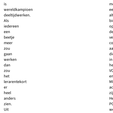
is
m
wereldkampioen
e
deeltijdwerken.
al
Als
b
iedereen
o
een
d
beetje
ve
meer
c
zou
a
gaan
di
werken
in
dan
he
zou
V
het
e
lerarentekort
M
er
ac
heel
zi
anders
H
zien.
P
Uit
w