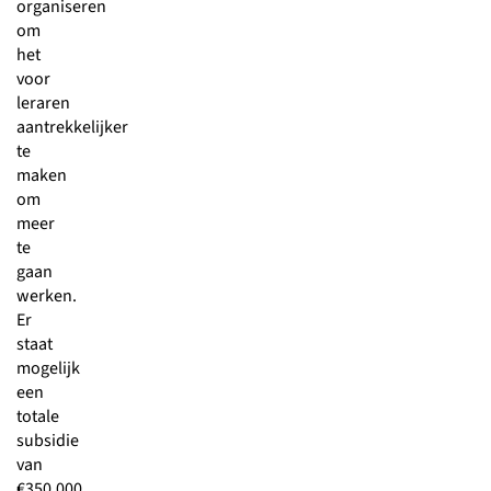
organiseren
om
het
voor
leraren
aantrekkelijker
te
maken
om
meer
te
gaan
werken.
Er
staat
mogelijk
een
totale
subsidie
van
€350.000