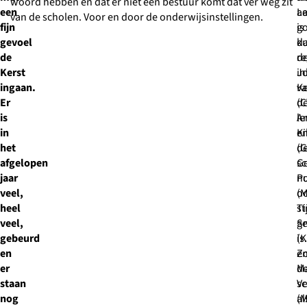
woord hebben en dat er niet een bestuur komt dat ver weg zit
een
aa
Le
van de scholen. Voor en door de onderwijsinstellingen.
fijn
g
is
gevoel
k
da
de
re
d
Kerst
J
i
ingaan.
K
v
Er
(C
d
is
A
le
in
Ki
e
het
(G
d
afgelopen
Ge
sc
jaar
P
n
veel,
(M
o
heel
T
st
veel,
S
ge
gebeurd
(K
is.
en
e
Z
er
Ma
d
staan
Ve
sc
nog
(
al