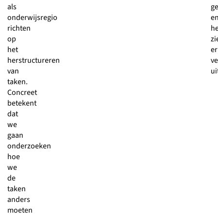
als
ge
onderwijsregio
e
richten
he
op
zi
het
er
herstructureren
ve
van
ui
taken.
Concreet
betekent
dat
we
gaan
onderzoeken
hoe
we
de
taken
anders
moeten