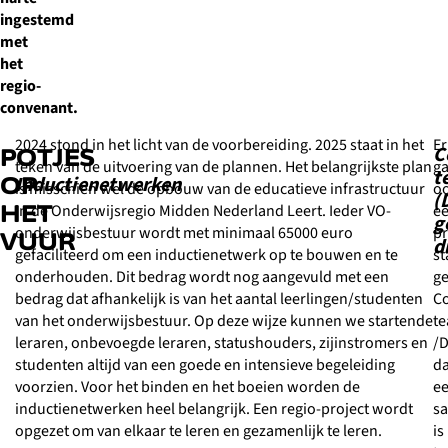
ingestemd
met
het
regio-
convenant.
2024 stond in het licht van de voorbereiding. 2025 staat in het
Er
C
POTJES
teken van de uitvoering van de plannen. Het belangrijkste plan
ga
t
Inductienetwerken
OP
is misschien wel de opbouw van de educatieve infrastructuur
o
(
HET
in de Onderwijsregio Midden Nederland Leert. Ieder VO-
e
g
onderwijsbestuur wordt met minimaal 65000 euro
pr
VUUR
d
gefaciliteerd om een inductienetwerk op te bouwen en te
st
onderhouden. Dit bedrag wordt nog aangevuld met een
g
bedrag dat afhankelijk is van het aantal leerlingen/studenten
C
van het onderwijsbestuur. Op deze wijze kunnen we startende
te
leraren, onbevoegde leraren, statushouders, zijinstromers en
/
studenten altijd van een goede en intensieve begeleiding
da
voorzien. Voor het binden en het boeien worden de
e
inductienetwerken heel belangrijk. Een regio-project wordt
s
opgezet om van elkaar te leren en gezamenlijk te leren.
is