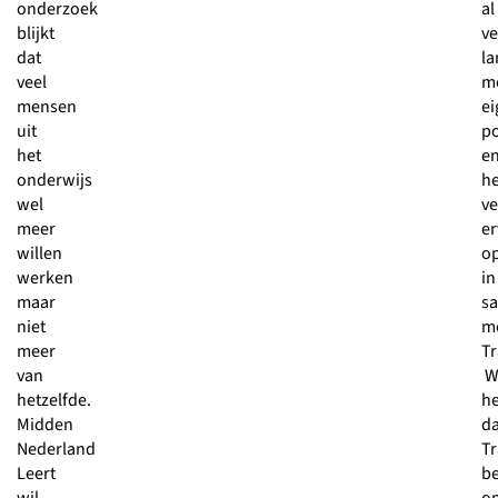
onderzoek
al
blijkt
ve
dat
la
veel
m
mensen
ei
uit
p
het
e
onderwijs
h
wel
ve
meer
er
willen
o
werken
in
maar
s
niet
m
meer
Tr
van
W
hetzelfde.
h
Midden
d
Nederland
Tr
Leert
b