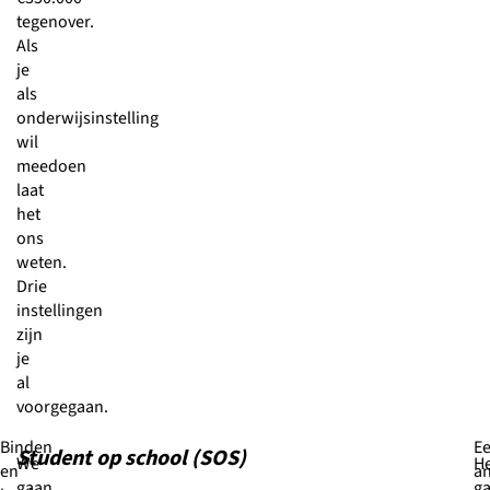
tegenover.
Als
je
als
onderwijsinstelling
wil
meedoen
laat
het
ons
weten.
Drie
instellingen
zijn
je
al
voorgegaan.
Binden
E
Student op school (SOS)
We
H
en
a
gaan
ga