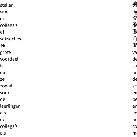
al
stellen
w
sc
van
li
wi
de
bi
m
collega’s
d
m
of
le
je
vaksecties.
zij
aa
Het
o
grote
va
voordeel
d
is
s
dat
in
ze
d
zowel
sc
voor
ex
de
be
leerlingen
e
als
k
de
in
collega’s
co
als
m