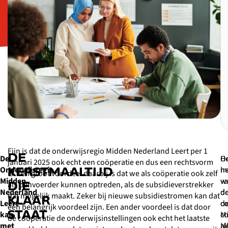
Fijn is dat de onderwijsregio Midden Nederland Leert per 1
DE
De
O
H
januari 2025 ook echt een coöperatie en dus een rechtsvorm
Onderwijsregio
h
m
KERSTMAALTIJD
is. Een groot voordeel daarbij is dat we als coöperatie ook zelf
Midden
w
v
DIE
als penvoerder kunnen optreden, als de subsidieverstrekker
Nederland
d
d
dat mogelijk maakt. Zeker bij nieuwe subsidiestromen kan dat
KLAAR
Leert
d
co
een belangrijk voordeel zijn. Een ander voordeel is dat door
STAAT
kan
co
M
de coöperatie de onderwijsinstellingen ook echt het laatste
met
al
N