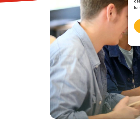
dez
kan