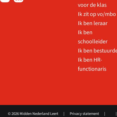
voor de klas
Ik zit op vo/mbo
Ik ben leraar
Ik ben
schoolleider
Ik ben bestuurd
Ik ben HR-
functionaris
© 2026 Midden Nederland Leert
|
Privacy statement
|
|