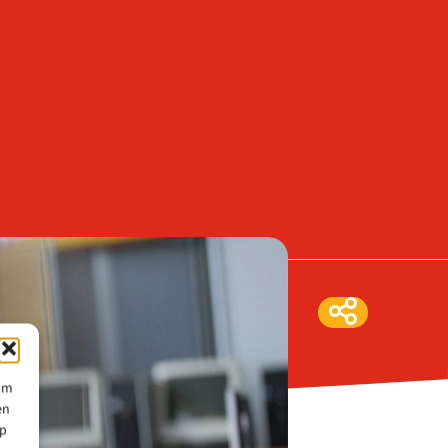
 om
en
op