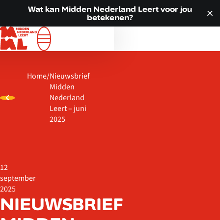
Doorgaan naar inhoud
VOOR JOU
Wat kan Midden Nederland Leert voor jou
betekenen?
ALLE LOCATIES
WAT WE DOEN
OVER ONS
Home
/
Nieuwsbrief
ACTUEEL
Midden
CONTACT
Nederland
Leert – juni
2025
12
september
2025
NIEUWSBRIEF