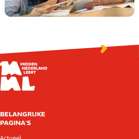
BELANGRIJKE
PAGINA'S
Actueel