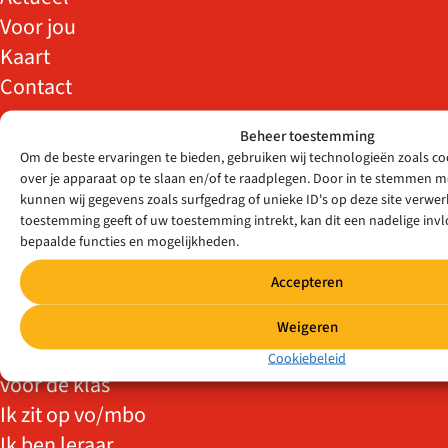
Voor jou
Kaart
Contact
Beheer toestemming
Om de beste ervaringen te bieden, gebruiken wij technologieën zoals c
over je apparaat op te slaan en/of te raadplegen. Door in te stemmen 
DOELGROEPEN
kunnen wij gegevens zoals surfgedrag of unieke ID's op deze site verwerk
toestemming geeft of uw toestemming intrekt, kan dit een nadelige in
Ik ben zij-
bepaalde functies en mogelijkheden.
instromer
Accepteren
Ik ben
statushouder
Weigeren
Ik wil meer/weer
Cookiebeleid
voor de klas
Ik zit op vo/mbo
Ik ben leraar