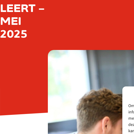
LEERT –
MEI
2025
Om 
inf
met
dez
kan