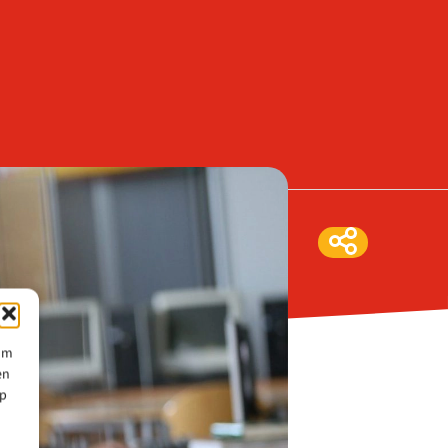
 om
en
op