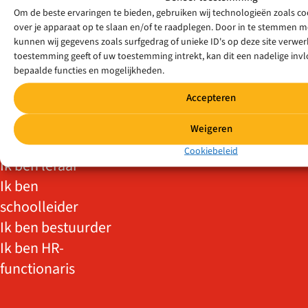
Om de beste ervaringen te bieden, gebruiken wij technologieën zoals c
Ik ben zij-
over je apparaat op te slaan en/of te raadplegen. Door in te stemmen 
instromer
kunnen wij gegevens zoals surfgedrag of unieke ID's op deze site verwerk
toestemming geeft of uw toestemming intrekt, kan dit een nadelige in
Ik ben
bepaalde functies en mogelijkheden.
statushouder
Accepteren
Ik wil meer/weer
voor de klas
Weigeren
Ik zit op vo/mbo
Cookiebeleid
Ik ben leraar
Ik ben
schoolleider
Ik ben bestuurder
Ik ben HR-
functionaris