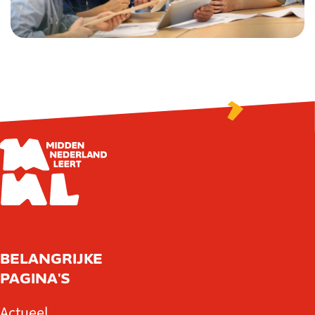
BELANGRIJKE
PAGINA'S
Actueel