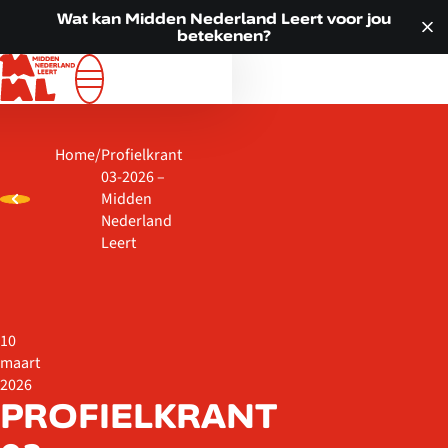
Doorgaan naar inhoud
VOOR JOU
Wat kan Midden Nederland Leert voor jou
betekenen?
ALLE LOCATIES
WAT WE DOEN
OVER ONS
Home
/
Profielkrant
ACTUEEL
03-2026 –
CONTACT
Midden
Nederland
Leert
10
maart
2026
PROFIELKRANT