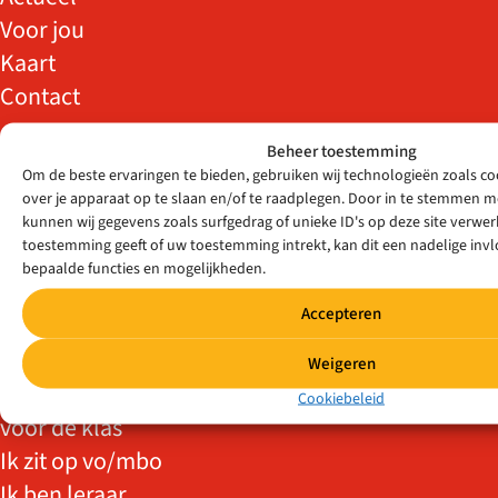
Voor jou
Kaart
Contact
Beheer toestemming
Om de beste ervaringen te bieden, gebruiken wij technologieën zoals c
over je apparaat op te slaan en/of te raadplegen. Door in te stemmen 
DOELGROEPEN
kunnen wij gegevens zoals surfgedrag of unieke ID's op deze site verwerk
toestemming geeft of uw toestemming intrekt, kan dit een nadelige in
Ik ben zij-
bepaalde functies en mogelijkheden.
instromer
Accepteren
Ik ben
statushouder
Weigeren
Ik wil meer/weer
Cookiebeleid
voor de klas
Ik zit op vo/mbo
Ik ben leraar