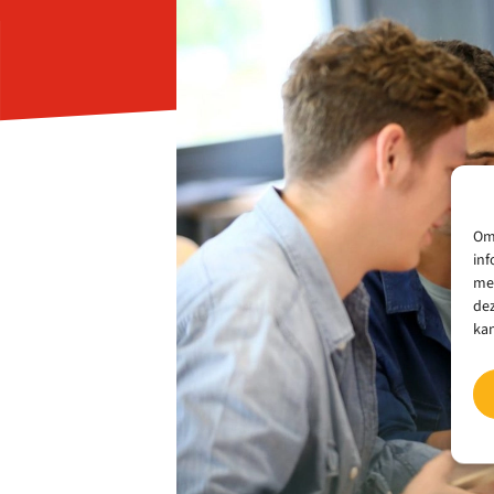
Om 
inf
met
dez
kan