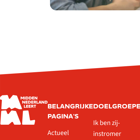
BELANGRIJKE
DOELGROEP
PAGINA'S
Ik ben zij-
Actueel
instromer