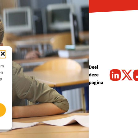
 om
Deel
en
deze
op
pagina