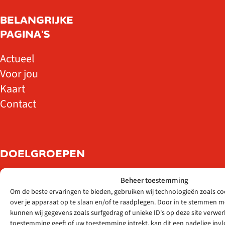
BELANGRIJKE
PAGINA'S
Actueel
Voor jou
Kaart
Contact
DOELGROEPEN
Ik ben zij-
Beheer toestemming
instromer
Om de beste ervaringen te bieden, gebruiken wij technologieën zoals c
over je apparaat op te slaan en/of te raadplegen. Door in te stemmen 
Ik ben
kunnen wij gegevens zoals surfgedrag of unieke ID's op deze site verwerk
statushouder
toestemming geeft of uw toestemming intrekt, kan dit een nadelige in