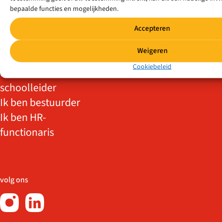
bepaalde functies en mogelijkheden.
Ik wil meer/weer
voor de klas
Accepteren
Ik zit op vo/mbo
Weigeren
Ik ben leraar
Cookiebeleid
Ik ben
schoolleider
Ik ben bestuurder
Ik ben HR-
functionaris
volg ons