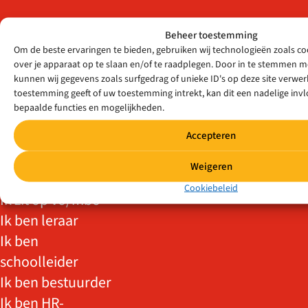
Beheer toestemming
DOELGROEPEN
Om de beste ervaringen te bieden, gebruiken wij technologieën zoals c
over je apparaat op te slaan en/of te raadplegen. Door in te stemmen 
Ik ben zij-
kunnen wij gegevens zoals surfgedrag of unieke ID's op deze site verwerk
instromer
toestemming geeft of uw toestemming intrekt, kan dit een nadelige in
bepaalde functies en mogelijkheden.
Ik ben
statushouder
Accepteren
Ik wil meer/weer
Weigeren
voor de klas
Cookiebeleid
Ik zit op vo/mbo
Ik ben leraar
Ik ben
schoolleider
Ik ben bestuurder
Ik ben HR-