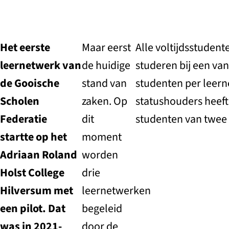
Het eerste
Maar eerst
Alle voltijdsstuden
leernetwerk van
de huidige
studeren bij een va
de Gooische
stand van
studenten per leern
Scholen
zaken. Op
statushouders heeft
Federatie
dit
studenten van twee
startte op het
moment
Adriaan Roland
worden
Holst College
drie
Hilversum met
leernetwerken
een pilot. Dat
begeleid
was in 2021-
door de