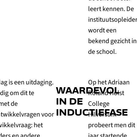
leert kennen. De
instituutsopleide
wordt een
bekend gezicht in
de school.
 is een uitdaging.
Op het Adriaan
WAARDEVOL
ig om dit te
Roland Holst
IN DE
 met de
College
INDUCTIEFASE
ontwikkelvragen voor
Hilversum
wikkelvraag: het
probeert men dit
iders en andere
jaar startende