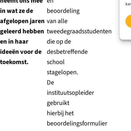
neemt ons mee
en
kan
in wat ze de
beoordeling
afgelopen jaren
van alle
geleerd hebben
tweedegraadsstudenten
en in haar
die op de
ideeën voor de
desbetreffende
toekomst.
school
stagelopen.
De
instituutsopleider
gebruikt
hierbij het
beoordelingsformulier