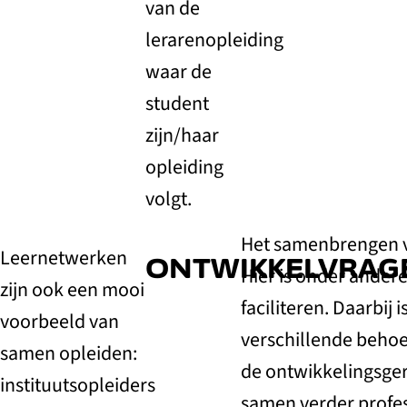
van de
lerarenopleiding
waar de
student
zijn/haar
opleiding
volgt.
Het samenbrengen v
Leernetwerken
ONTWIKKELVRAG
Hier is onder ande
zijn ook een mooi
faciliteren. Daarbij
voorbeeld van
verschillende behoe
samen opleiden:
de ontwikkelingsger
instituutsopleiders
samen verder profes