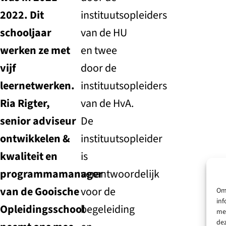
2022. Dit
instituutsopleiders
schooljaar
van de HU
werken ze met
en twee
vijf
door de
leernetwerken.
instituutsopleiders
Ria Rigter,
van de HvA.
senior adviseur
De
ontwikkelen &
instituutsopleider
kwaliteit en
is
programmamanager
verantwoordelijk
van de Gooische
voor de
Om 
inf
Opleidingsschool
begeleiding
met
dez