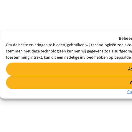
Beheer
Om de beste ervaringen te bieden, gebruiken wij technologieën zoals coo
stemmen met deze technologieën kunnen wij gegevens zoals surfgedrag o
toestemming intrekt, kan dit een nadelige invloed hebben op bepaalde 
A
W
Co