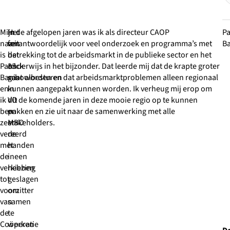
Mijn
Het
In de afgelopen jaren was ik als directeur CAOP
Pa
naam
feit
verantwoordelijk voor veel onderzoek en programma’s met
Ba
is
dat
betrekking tot de arbeidsmarkt in de publieke sector en het
Patrick
33
onderwijs in het bijzonder. Dat leerde mij dat de krapte groter
Banis
schoolbesturen
gaat worden en dat arbeidsmarktproblemen alleen regionaal
en
in
kunnen aangepakt kunnen worden. Ik verheug mij erop om
ik
VO
dit de komende jaren in deze mooie regio op te kunnen
ben
en
pakken en zie uit naar de samenwerking met alle
zeer
MBO
stakeholders.
vereerd
de
met
handen
de
ineen
verkiezing
hebben
tot
geslagen
voorzitter
om
van
samen
de
te
Coöperatie
werken