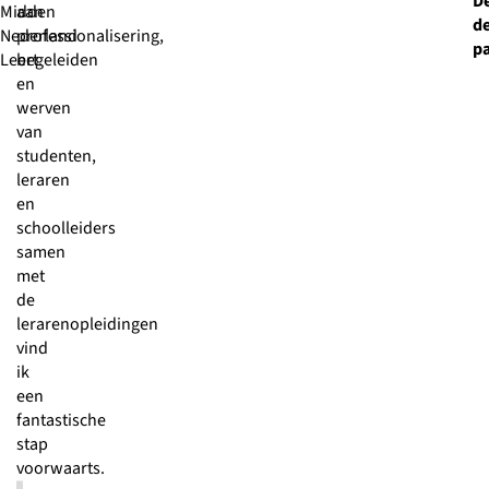
D
Midden
aan
d
Nederland
professionalisering,
p
Leert.
begeleiden
en
werven
van
studenten,
leraren
en
schoolleiders
samen
met
de
lerarenopleidingen
vind
ik
een
fantastische
stap
voorwaarts.