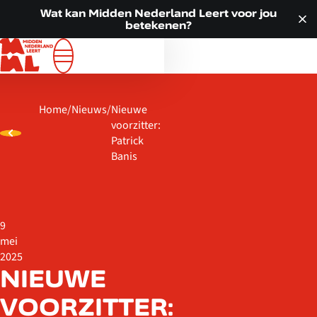
Doorgaan naar inhoud
VOOR JOU
Wat kan Midden Nederland Leert voor jou
betekenen?
ALLE LOCATIES
WAT WE DOEN
OVER ONS
Home
/
Nieuws
/
Nieuwe
ACTUEEL
voorzitter:
CONTACT
Patrick
Banis
9
mei
2025
NIEUWE
VOORZITTER: