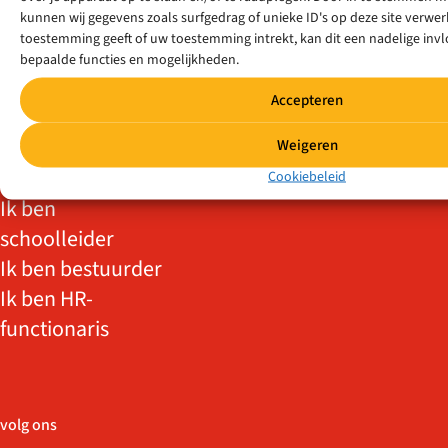
kunnen wij gegevens zoals surfgedrag of unieke ID's op deze site verwerk
Ik ben
toestemming geeft of uw toestemming intrekt, kan dit een nadelige in
statushouder
bepaalde functies en mogelijkheden.
Ik wil meer/weer
Accepteren
voor de klas
Ik zit op vo/mbo
Weigeren
Ik ben leraar
Cookiebeleid
Ik ben
schoolleider
Ik ben bestuurder
Ik ben HR-
functionaris
volg ons