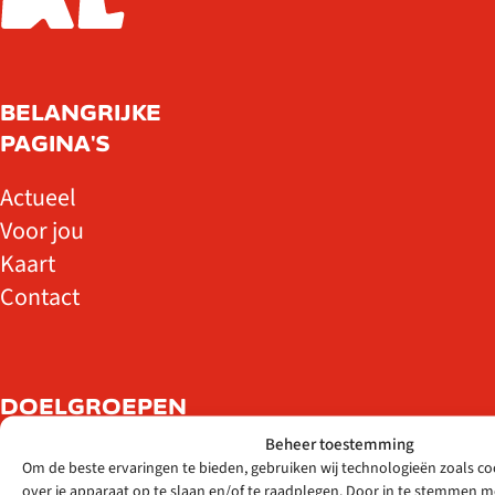
BELANGRIJKE
PAGINA'S
Actueel
Voor jou
Kaart
Contact
DOELGROEPEN
Beheer toestemming
Ik ben zij-
Om de beste ervaringen te bieden, gebruiken wij technologieën zoals c
instromer
over je apparaat op te slaan en/of te raadplegen. Door in te stemmen 