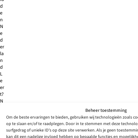
d
e
n
N
e
d
er
la
n
d
L
e
er
t?
N
e
Beheer toestemming
e
Om de beste ervaringen te bieden, gebruiken wij technologieën zoals co
m
op te slaan en/of te raadplegen. Door in te stemmen met deze technolo
c
surfgedrag of unieke ID's op deze site verwerken. Als je geen toestemmi
o
kan dit een nadelige invloed hebben op bepaalde functies en mogelijkh