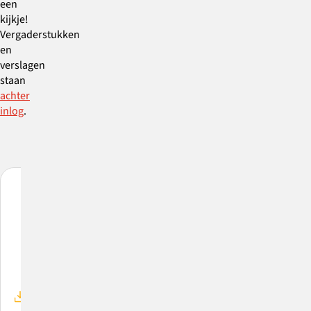
een
kijkje!
Vergaderstukken
en
verslagen
staan
achter
inlog
.
PDF
PDF
euwsbrief
Nieuwsbrief
Profielkrant
dden
Midden
06-
derland
Nederland
2026
ert
Leert
–
–
Midden