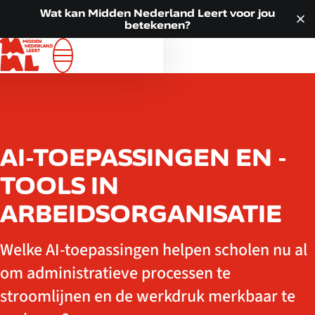
Doorgaan naar inhoud
VOOR JOU
Wat kan Midden Nederland Leert voor jou
betekenen?
ALLE LOCATIES
WAT WE DOEN
OVER ONS
ACTUEEL
CONTACT
AI-TOEPASSINGEN EN -
TOOLS IN
ARBEIDSORGANISATIE
Welke AI‑toepassingen helpen scholen nu al
om administratieve processen te
stroomlijnen en de werkdruk merkbaar te