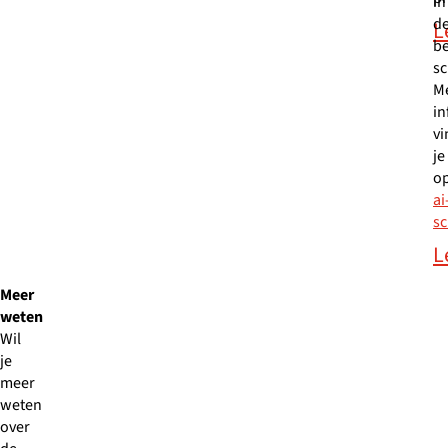
in
d
L
b
s
M
in
vi
je
o
ai
sc
L
Meer
weten
Wil
je
meer
weten
over