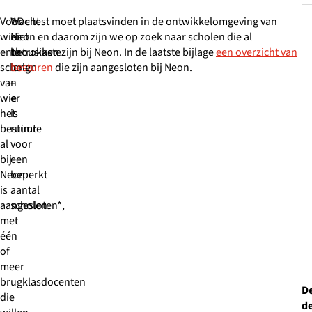
Voor
Wacht
* De test moet plaatsvinden in de ontwikkelomgeving van
wie:
niet
Neon en daarom zijn we op zoek naar scholen die al
enthousiaste
te
betrokken zijn bij Neon. In de laatste bijlage
een overzicht van
scholen
lang
besturen
die zijn aangesloten bij Neon.
van
–
wie
er
het
is
bestuur
ruimte
al
voor
bij
een
Neon
beperkt
is
aantal
aangesloten*,
scholen.
met
één
of
meer
brugklasdocenten
D
die
d