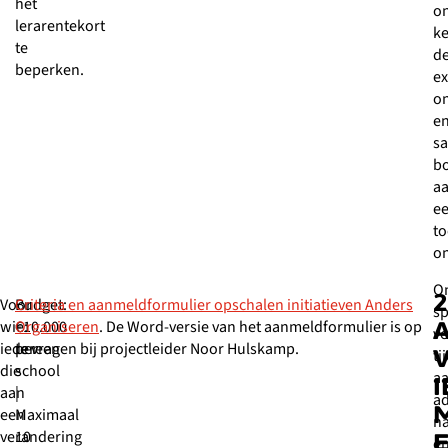
het
on
lerarentekort
ke
te
de
beperken.
ex
o
e
s
b
a
e
to
on
On
2
Voor
Budget:
Criteria en aanmeldformulier opschalen initiatieven Anders
s
wie:
€10.000
Organiseren
. De Word-versie van het aanmeldformulier is op
A
ve
iedereen
per
te vragen bij projectleider Noor Hulskamp.
ti
die
school
a
aan
|
ad
een
Maximaal
na
verandering
10
e