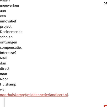
willen
p
meewerken
aan
een
innovatief
project.
Deelnemende
scholen
ontvangen
compensatie.
Interesse?
Mail
dan
direct
naar
Noor
Hulskamp
via
noorhulskamp@middennederlandleert.nl
.
Bescherm
Mijn
Nieuw:
SUCCESVERHAAL
BLOG
NIEUWS