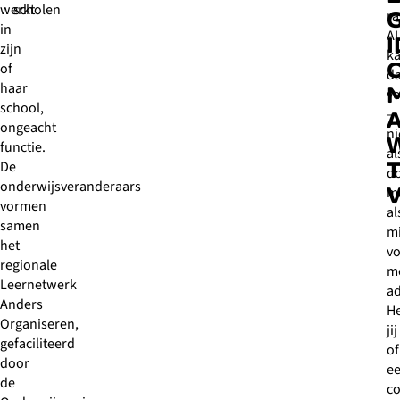
werkt
scholen
ra
in
AI
I
zijn
k
of
da
haar
v
school,
–
A
ongeacht
ni
functie.
al
De
do
onderwijsveranderaars
m
vormen
al
samen
m
het
v
regionale
m
Leernetwerk
a
Anders
H
Organiseren,
jij
gefaciliteerd
of
door
e
de
co