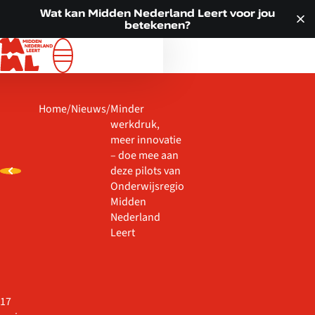
Doorgaan naar inhoud
VOOR JOU
Wat kan Midden Nederland Leert voor jou
betekenen?
ALLE LOCATIES
WAT WE DOEN
OVER ONS
Home
/
Nieuws
/
Minder
ACTUEEL
werkdruk,
CONTACT
meer innovatie
– doe mee aan
deze pilots van
Onderwijsregio
Midden
Nederland
Leert
17