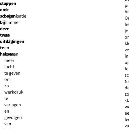
stappen
om
pi
om
de
A
scholen
organisatie
O
bij
slimmer
he
deze
in
je
twee
te
o
uitdagingen
richten
kl
te
en
v
helpen.
leraren
in
meer
o
lucht
te
te geven
sc
om
N
zo
d
werkdruk
z
te
st
verlagen
w
en
e
gevolgen
le
van
v