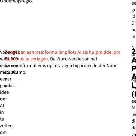
Onderwijsregio.
e
g
id
D
he
in
N
2
Voor
Budget:
Criteria en aanmeldformulier pilots AI als hulpmiddel om
on
wie:
€1.000
werkdruk te verlagen
. De Word-versie van het
A
–
iedereen
–
aanmeldformulier is op te vragen bij projectleider Noor
P
s
met
€5.000
Hulskamp.
m
A
een
per
vi
goed
pilot.
On
idee
–
om
e
AI
AI
in
le
te
di
zetten
d
om
v