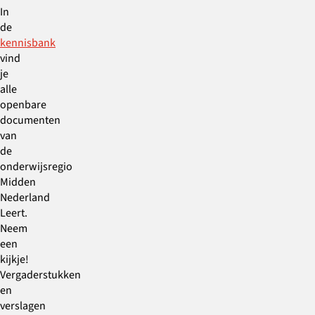
In
de
kennisbank
vind
je
alle
openbare
documenten
van
de
onderwijsregio
Midden
Nederland
Leert.
Neem
een
kijkje!
Vergaderstukken
en
verslagen