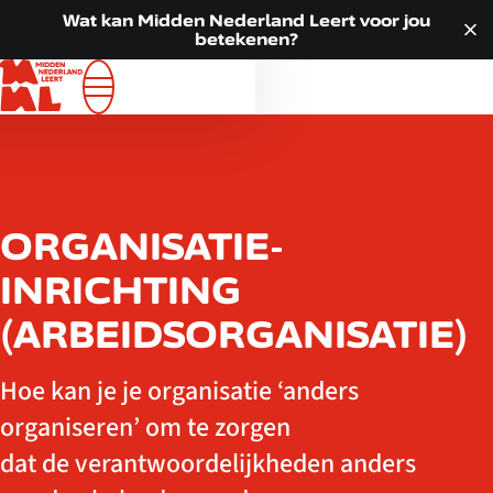
Doorgaan naar inhoud
VOOR JOU
Wat kan Midden Nederland Leert voor jou
betekenen?
ALLE LOCATIES
WAT WE DOEN
OVER ONS
ACTUEEL
CONTACT
ORGANISATIE-
INRICHTING
(ARBEIDSORGANISATIE)
Hoe kan je je organisatie ‘anders
organiseren’ om te zorgen
dat de verantwoordelijkheden anders