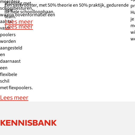
meerdere
afsluitng met
Een vast rooster, met 50% theorie en 50% praktijk, gedurende
pr
schoolbesturen,
hele
de hele schoolloopbaan.
H
waarin bovenformatief een
team.
je
Lees meer
aantal
Lees meer
m
vaste
wi
poolers
w
worden
aangesteld
en
daarnaast
een
flexibele
schil
met flexpoolers.
Lees meer
KENNISBANK