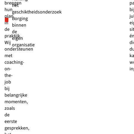
brengen
pa
het
hun
bi
geschiktheidsonderzoek
plan
ju
Borging
in
ei
binnen
de
si
de
praktijk.
é
eigen
Wij
di
organisatie
ondersteunen
d
met
k
coaching-
w
on-
in
the-
job
bij
belangrijke
momenten,
zoals
de
eerste
gesprekken,