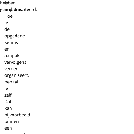
hebben
en
geïmplementeerd.
ambities.
Hoe
je
de
opgedane
kennis
en
aanpak
vervolgens
verder
organiseert,
bepaal
je
zelf.
Dat
kan
bijvoorbeeld
binnen
een