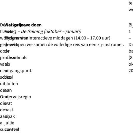
te
we
De
Werkwijze
Wat gaan we doen
B
training
Het
Fase 1 – De training (oktober – januari)
1
wordt
programma
Tijdens vier interactieve middagen (14.00 – 17.00 uur)
–
gegeven
neemt
doorlopen we samen de volledige reis van een zij-instromer.
D
door
de
ba
professionals
school
(8
van
als
o
een
uitgangspunt.
20
school
We
uit
sluiten
de
aan
Onderwijsregio
bij
die
wat
de
past
aanpak
bij
al
jullie
succesvol
context