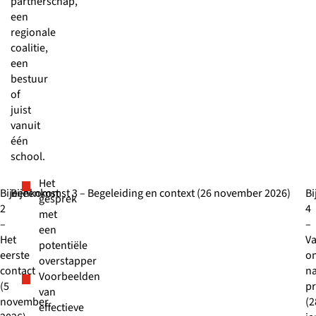
partnerschap,
een
regionale
coalitie,
een
bestuur
of
juist
vanuit
één
school.
Het
Bijeenkomst
Bijeenkomst 3 – Begeleiding en context (26 november 2026)
B
gesprek
2
4
met
–
–
een
Het
V
potentiële
eerste
o
overstapper
contact
n
Voorbeelden
(5
pr
van
november
(2
effectieve