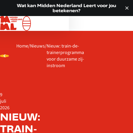
Doorgaan naar inhoud
VOOR JOU
Wat kan Midden Nederland Leert voor jou
betekenen?
ALLE LOCATIES
WAT WE DOEN
OVER ONS
Home
/
Nieuws
/
Nieuw: train-de-
ACTUEEL
trainerprogramma
CONTACT
voor duurzame zij-
instroom
9
juli
2026
NIEUW:
TRAIN-