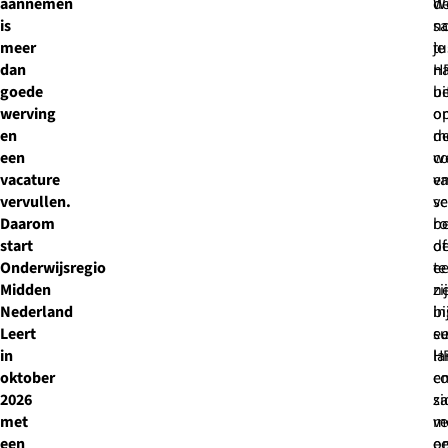
aannemen
d
W
is
s
n
meer
tu
je
dan
H
na
goede
be
ui
werving
o
o
en
d
m
een
w
co
vacature
e
va
vervullen.
sc
ve
Daarom
be
ro
start
of
de
Onderwijsregio
e
te
Midden
zij
n
Nederland
in
bi
Leert
su
e
in
la
H
oktober
e
co
2026
zi
s
met
ve
m
een
on
e