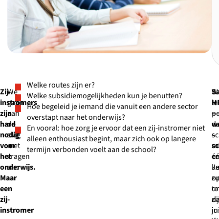
Welke routes zijn er?
Zij-
We
S
W
Welke subsidiemogelijkheden kun je benutten?
instromers
gaan
H
le
Hoe begeleid je iemand die vanuit een andere sector
zijn
aan
–
p
overstapt naar het onderwijs?
hard
de
w
d
En vooral: hoe zorg je ervoor dat een zij-instromer niet
nodig
slag
–
sc
alleen enthousiast begint, maar zich ook op langere
voor
met
sc
m
termijn verbonden voelt aan de school?
het
vragen
cr
é
onderwijs.
als:
J
ka
Maar
zu
o
een
o
to
zij-
da
zij
instromer
ju
in