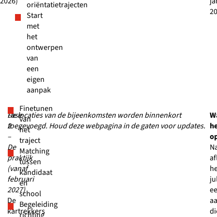
2026)
ja
oriëntatietrajecten
20
Start
met
het
ontwerpen
van
een
eigen
aanpak
Finetunen
Fase
De locaties van de bijeenkomsten worden binnenkort
W
van
2
toegevoegd. Houd deze webpagina in de gaten voor updates.
h
het
–
op
traject
De
N
Matching
praktijk
af
tussen
(vanaf
h
kandidaat
februari
ju
en
2027)
e
school
De
a
Begeleiding
kartrekkers
di
richting